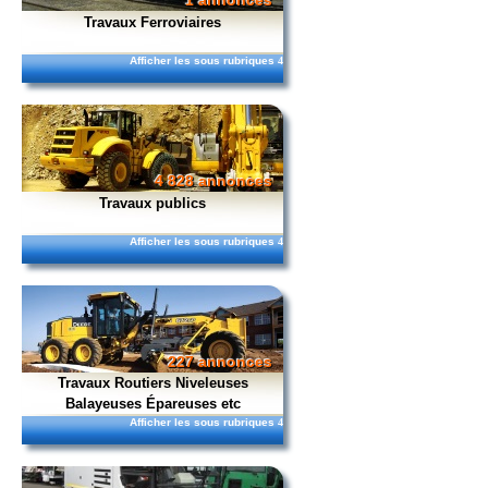
1 annonces
Travaux Ferroviaires
Afficher les sous rubriques
4
4 828 annonces
Travaux publics
Afficher les sous rubriques
4
227 annonces
Travaux Routiers Niveleuses
Balayeuses Épareuses etc
Afficher les sous rubriques
4