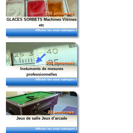
286 annonces
GLACES SORBETS Machines Vitrines
etc
Afficher les sous rubriques
4
363 annonces
Instuments de mesures
professionnelles
Afficher les sous rubriques
4
23 annonces
Jeux de salle Jeux d’arcade
Afficher les sous rubriques
4