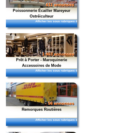
611 annonces
Poissonnerie Écailler Mareyeur
Ostréiculteur
Afficher les sous rubriques
4
1 403 annonces
Prêt à Porter - Maroquinerie
Accessoires de Mode
Afficher les sous rubriques
4
- 56 annonces
Remorques Routières
Afficher les sous rubriques
4