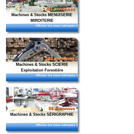
1 481 annonces
Machines & Stocks MENUISERIE
MIROITERIE
Afficher les sous rubriques
4
182 annonces
Machines & Stocks SCIERIE
Exploitation Forestière
Afficher les sous rubriques
4
58 annonces
Machines & Stocks SÉRIGRAPHIE
Afficher les sous rubriques
4