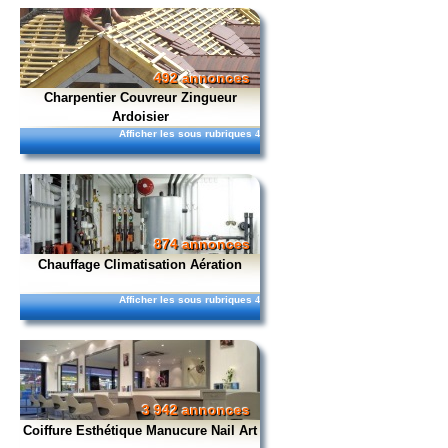
492 annonces
Charpentier Couvreur Zingueur
Ardoisier
Afficher les sous rubriques
4
874 annonces
Chauffage Climatisation Aération
Afficher les sous rubriques
4
3 942 annonces
Coiffure Esthétique Manucure Nail Art