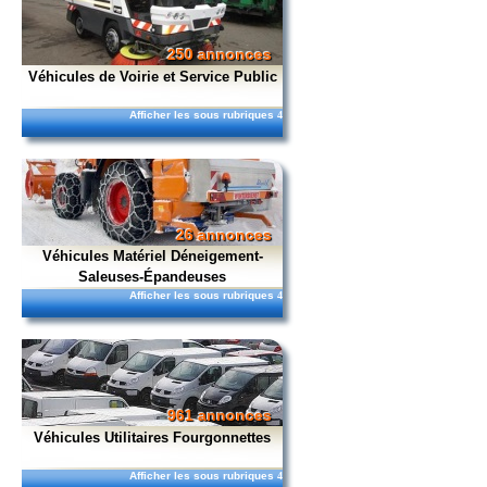
250 annonces
Véhicules de Voirie et Service Public
Afficher les sous rubriques
4
26 annonces
Véhicules Matériel Déneigement-
Saleuses-Épandeuses
Afficher les sous rubriques
4
961 annonces
Véhicules Utilitaires Fourgonnettes
Afficher les sous rubriques
4