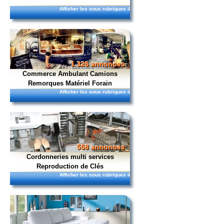
Afficher les sous rubriques
4
1 326 annonces
Commerce Ambulant Camions
Remorques Matériel Forain
Afficher les sous rubriques
4
558 annonces
Cordonneries multi services
Reproduction de Clés
Afficher les sous rubriques
4