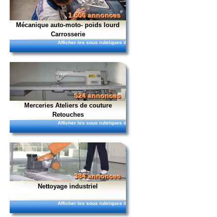
1 506 annonces
Mécanique auto-moto- poids lourd
Carrosserie
Afficher les sous rubriques
4
524 annonces
Merceries Ateliers de couture
Retouches
Afficher les sous rubriques
4
384 annonces
Nettoyage industriel
Afficher les sous rubriques
4