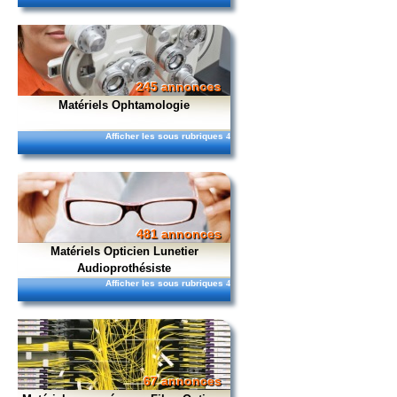
245 annonces
Matériels Ophtamologie
Afficher les sous rubriques
4
481 annonces
Matériels Opticien Lunetier
Audioprothésiste
Afficher les sous rubriques
4
67 annonces