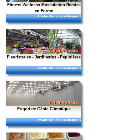
Fitness Wellness Musculation Remise
en Forme
Afficher les sous rubriques
4
559 annonces
Fleuristeries - Jardineries - Pépinières
Afficher les sous rubriques
4
594 annonces
Frigoriste Génie Climatique
Afficher les sous rubriques
4