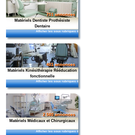
751 annonces
Matériels Dentiste Prothésiste
Dentaire
Afficher les sous rubriques
4
401 annonces
Matériels Kinésithérapie Rééducation
fonctionnelle
Afficher les sous rubriques
4
2 580 annonces
Matériels Médicaux et Chirurgicaux
Afficher les sous rubriques
4