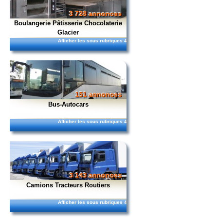
3 728 annonces
Boulangerie Pâtisserie Chocolaterie
Glacier
Afficher les sous rubriques
4
151 annonces
Bus-Autocars
Afficher les sous rubriques
4
3 143 annonces
Camions Tracteurs Routiers
Afficher les sous rubriques
4