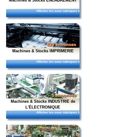
Machines & Stocks ENCADREMENT
Afficher les sous rubriques
4
829 annonces
Machines & Stocks IMPRIMERIE
Afficher les sous rubriques
4
5 annonces
Machines & Stocks INDUSTRIE de
L'ÉLECTRONIQUE
Afficher les sous rubriques
4