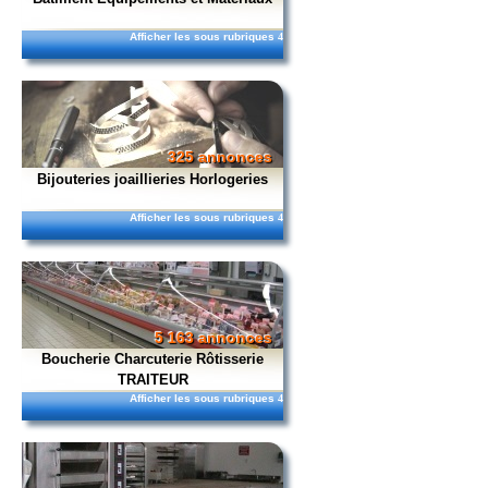
Afficher les sous rubriques
4
325 annonces
Bijouteries joaillieries Horlogeries
Afficher les sous rubriques
4
5 163 annonces
Boucherie Charcuterie Rôtisserie
TRAITEUR
Afficher les sous rubriques
4