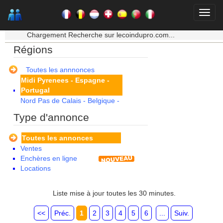
Haute Normandie
Ile de France
La Réunion
★★★ Mon moteur de recherche ★★★
Languedoc Roussillon
Chargement Recherche sur lecoindupro.com...
Limousin
Régions
Lorraine
Martinique
Mayotte
Toutes les annnonces
Midi Pyrenees - Espagne -
Portugal
Nord Pas de Calais - Belgique -
Pays Bas
Type d'annonce
Pays de la Loire
Picardie
Toutes les annonces
Poitou Charentes
Ventes
Principauté de Monaco
Enchères en ligne
Provence Alpes Cote d'Azur -
Locations
Italie
Rhone Alpes
Liste mise à jour toutes les 30 minutes.
<<
Préc.
1
2
3
4
5
6
...
Suiv.