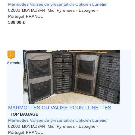
Marmottes Valises de présentation Opticien Lunetier
82000
Midi Pyrenees - Espagne -
MONTAUBAN
Portugal
FRANCE
580,00 €
A vendre
MARMOTTES OU VALISE POUR LUNETTES
TOP BAGAGE
Marmottes Valises de présentation Opticien Lunetier
82000
Midi Pyrenees - Espagne -
MONTAUBAN
Portugal
FRANCE