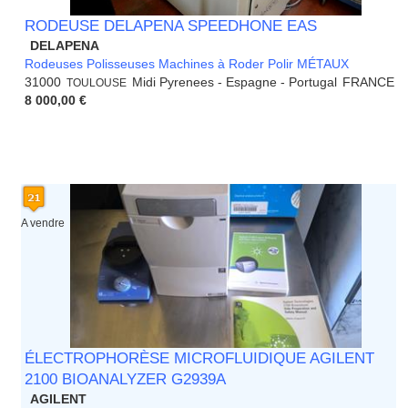
RODEUSE DELAPENA SPEEDHONE EAS
DELAPENA
Rodeuses Polisseuses Machines à Roder Polir MÉTAUX
31000
Midi Pyrenees - Espagne - Portugal
FRANCE
TOULOUSE
8 000,00 €
A vendre
ÉLECTROPHORÈSE MICROFLUIDIQUE AGILENT
2100 BIOANALYZER G2939A
AGILENT