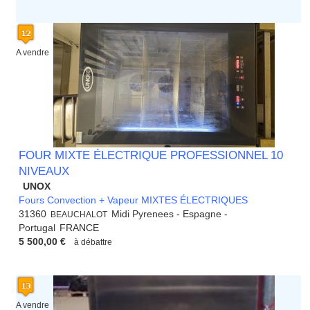
A vendre
FOUR MIXTE ÉLECTRIQUE PROFESSIONNEL 10
NIVEAUX
UNOX
Fours Convection + Vapeur MIXTES ÉLECTRIQUES
31360
Midi Pyrenees - Espagne -
BEAUCHALOT
Portugal
FRANCE
5 500,00 €
à débattre
A vendre