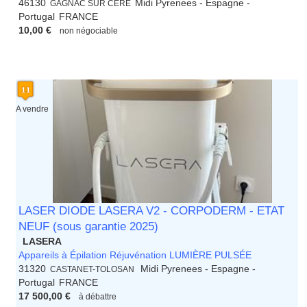
46130
Midi Pyrenees - Espagne -
GAGNAC SUR CERE
Portugal
FRANCE
10,00 €
non négociable
A vendre
LASER DIODE LASERA V2 - CORPODERM - ETAT
NEUF (sous garantie 2025)
LASERA
Appareils à Épilation Réjuvénation LUMIÈRE PULSÉE
31320
Midi Pyrenees - Espagne -
CASTANET-TOLOSAN
Portugal
FRANCE
17 500,00 €
à débattre