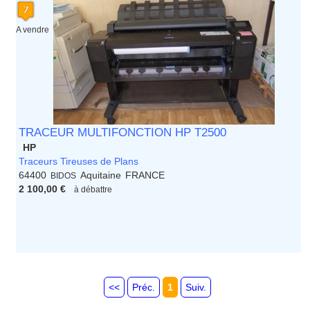
A vendre
TRACEUR MULTIFONCTION HP T2500
HP
Traceurs Tireuses de Plans
64400
Aquitaine
FRANCE
BIDOS
2 100,00 €
à débattre
<<
Préc.
1
Suiv.