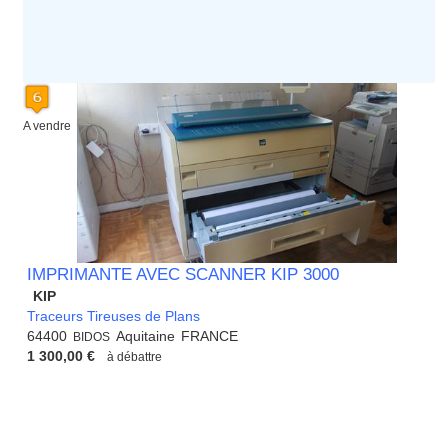
A vendre
IMPRIMANTE AVEC SCANNER KIP 3000
KIP
Traceurs Tireuses de Plans
64400
Aquitaine
FRANCE
BIDOS
1 300,00 €
à débattre