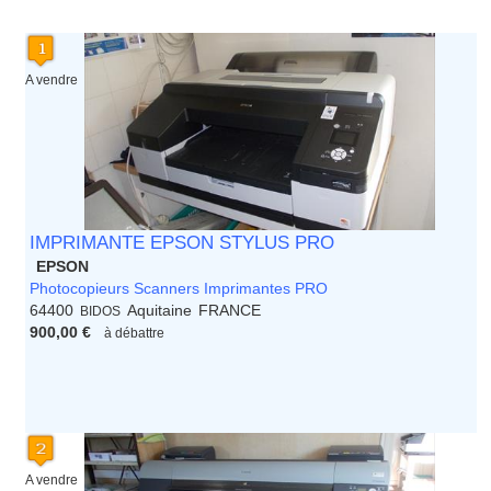
Languedoc Roussillon
Limousin
Lorraine
Martinique
A vendre
Mayotte
Midi Pyrenees - Espagne -
Portugal
Nord Pas de Calais - Belgique -
Pays Bas
Pays de la Loire
Picardie
IMPRIMANTE EPSON STYLUS PRO
Poitou Charentes
EPSON
Principauté de Monaco
Photocopieurs Scanners Imprimantes PRO
Provence Alpes Cote d'Azur -
64400
Aquitaine
FRANCE
BIDOS
Italie
900,00 €
à débattre
Rhone Alpes
A vendre