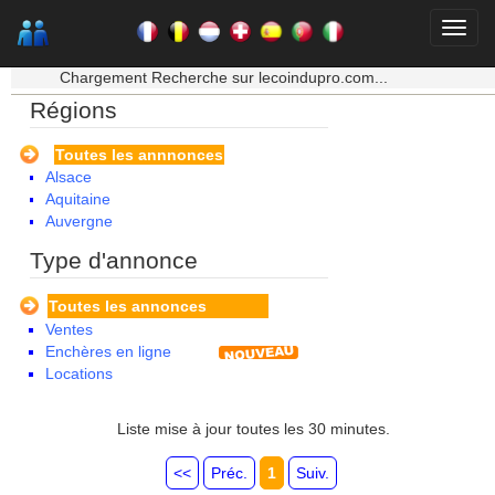
★★★ Mon moteur de recherche ★★★
Chargement Recherche sur lecoindupro.com...
Régions
Toutes les annnonces
Alsace
Aquitaine
Auvergne
Basse Normandie
Type d'annonce
Bourgogne
Bretagne
Toutes les annonces
Centre
Ventes
Champagne Ardenne
Enchères en ligne
Corse
Locations
Franche Comte - Suisse
Guadeloupe
Guyane
Liste mise à jour toutes les 30 minutes.
Haute Normandie
Ile de France
<<
Préc.
1
Suiv.
La Réunion