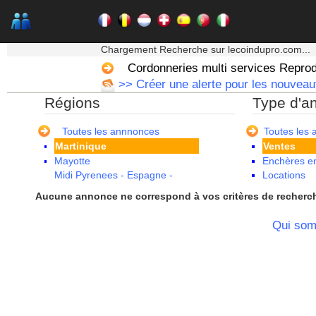
Corse
Franche Comte - Suisse
Guadeloupe
★★★ Mon moteur de recherche ★★★
Guyane
Chargement Recherche sur lecoindupro.com...
Haute Normandie
Cordonneries multi services Reprod
Ile de France
>> Créer une alerte pour les nouveaut
La Réunion
Régions
Type d'a
Languedoc Roussillon
Limousin
Lorraine
Toutes les annnonces
Toutes les
Martinique
Ventes
Mayotte
Enchères en
Midi Pyrenees - Espagne -
Locations
Portugal
Aucune annonce ne correspond à vos critères de recherc
Nord Pas de Calais - Belgique -
Pays Bas
Qui so
Pays de la Loire
Picardie
Poitou Charentes
Principauté de Monaco
Provence Alpes Cote d'Azur -
Italie