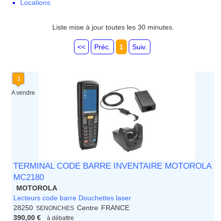
Locations
Languedoc Roussillon
Limousin
Lorraine
Liste mise à jour toutes les 30 minutes.
Martinique
Mayotte
<<
Préc.
1
Suiv.
Midi Pyrenees - Espagne -
Portugal
Nord Pas de Calais - Belgique -
Pays Bas
A vendre
Pays de la Loire
Picardie
Poitou Charentes
Principauté de Monaco
Provence Alpes Cote d'Azur -
Italie
Rhone Alpes
TERMINAL CODE BARRE INVENTAIRE MOTOROLA
MC2180
MOTOROLA
Lecteurs code barre Douchettes laser
28250
Centre
FRANCE
SENONCHES
390,00 €
à débattre