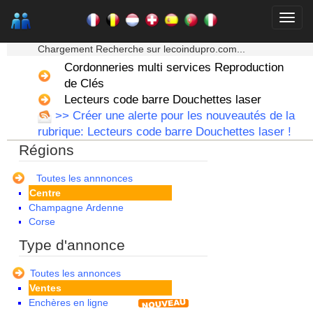
★★★ Mon moteur de recherche ★★★
Chargement Recherche sur lecoindupro.com...
Cordonneries multi services Reproduction
de Clés
Lecteurs code barre Douchettes laser
Alsace
>> Créer une alerte pour les nouveautés de la
Aquitaine
rubrique: Lecteurs code barre Douchettes laser !
Auvergne
Régions
Basse Normandie
Bourgogne
Bretagne
Toutes les annnonces
Centre
Champagne Ardenne
Corse
Franche Comte - Suisse
Type d'annonce
Guadeloupe
Guyane
Toutes les annonces
Haute Normandie
Ventes
Ile de France
Enchères en ligne
La Réunion