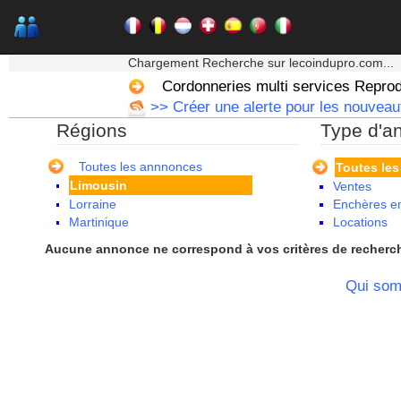
Centre
Champagne Ardenne
Corse
★★★ Mon moteur de recherche ★★★
Franche Comte - Suisse
Chargement Recherche sur lecoindupro.com...
Guadeloupe
Cordonneries multi services Reprod
Guyane
>> Créer une alerte pour les nouveaut
Haute Normandie
Régions
Type d'a
Ile de France
La Réunion
Languedoc Roussillon
Toutes les annnonces
Toutes le
Limousin
Ventes
Lorraine
Enchères en
Martinique
Locations
Mayotte
Aucune annonce ne correspond à vos critères de recherc
Midi Pyrenees - Espagne -
Portugal
Qui so
Nord Pas de Calais - Belgique -
Pays Bas
Pays de la Loire
Picardie
Poitou Charentes
Principauté de Monaco