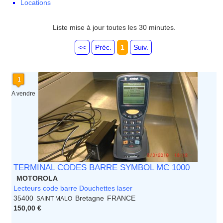
Locations
La Réunion
Languedoc Roussillon
Limousin
Liste mise à jour toutes les 30 minutes.
Lorraine
Martinique
<<
Préc.
1
Suiv.
Mayotte
Midi Pyrenees - Espagne -
Portugal
Nord Pas de Calais - Belgique -
A vendre
Pays Bas
Pays de la Loire
Picardie
Poitou Charentes
Principauté de Monaco
Provence Alpes Cote d'Azur -
Italie
Rhone Alpes
TERMINAL CODES BARRE SYMBOL MC 1000
MOTOROLA
Lecteurs code barre Douchettes laser
35400
Bretagne
FRANCE
SAINT MALO
150,00 €