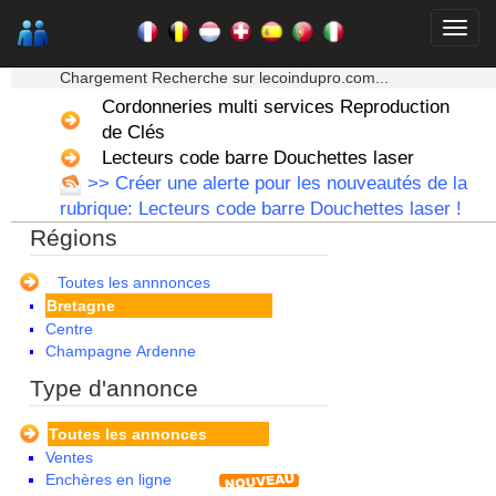
★★★ Mon moteur de recherche ★★★
Chargement Recherche sur lecoindupro.com...
Cordonneries multi services Reproduction
de Clés
Lecteurs code barre Douchettes laser
>> Créer une alerte pour les nouveautés de la
Alsace
rubrique: Lecteurs code barre Douchettes laser !
Aquitaine
Régions
Auvergne
Basse Normandie
Bourgogne
Toutes les annnonces
Bretagne
Centre
Champagne Ardenne
Corse
Type d'annonce
Franche Comte - Suisse
Guadeloupe
Toutes les annonces
Guyane
Ventes
Haute Normandie
Enchères en ligne
Ile de France