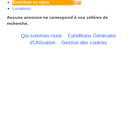
Enchères en ligne
Pays de la Loire
Locations
Picardie
Poitou Charentes
Aucune annonce ne correspond à vos critères de
Principauté de Monaco
recherche.
Provence Alpes Cote d'Azur -
Italie
Qui sommes-nous
Conditions Générales
Rhone Alpes
d'Utilisation
Gestion des cookies