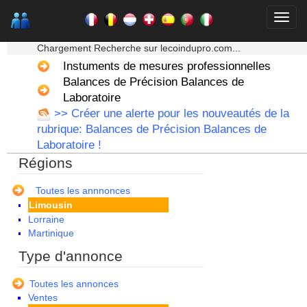
Auvergne
Basse Normandie
★★★ Mon moteur de recherche ★★★
Bourgogne
Chargement Recherche sur lecoindupro.com...
Bretagne
Instuments de mesures professionnelles
Centre
Balances de Précision Balances de
Champagne Ardenne
Corse
Laboratoire
Franche Comte - Suisse
>> Créer une alerte pour les nouveautés de la
Guadeloupe
rubrique: Balances de Précision Balances de
Guyane
Laboratoire !
Haute Normandie
Régions
Ile de France
La Réunion
Languedoc Roussillon
Toutes les annnonces
Limousin
Lorraine
Martinique
Mayotte
Type d'annonce
Midi Pyrenees - Espagne -
Portugal
Toutes les annonces
Nord Pas de Calais - Belgique -
Ventes
Pays Bas