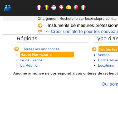
Auvergne
Basse Normandie
Bourgogne
★★★ Mon moteur de recherche ★★★
Bretagne
Chargement Recherche sur lecoindupro.com...
Centre
Instuments de mesures professionn
Champagne Ardenne
>> Créer une alerte pour les nouveaut
Corse
Régions
Type d'a
Franche Comte - Suisse
Guadeloupe
Guyane
Toutes les annnonces
Toutes le
Haute Normandie
Ventes
Ile de France
Enchères en
La Réunion
Locations
Languedoc Roussillon
Aucune annonce ne correspond à vos critères de recherc
Limousin
Lorraine
Qui so
Martinique
Mayotte
Midi Pyrenees - Espagne -
Portugal
Nord Pas de Calais - Belgique -
Pays Bas