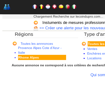
Martinique
Mayotte
Midi Pyrenees - Espagne -
★★★ Mon moteur de recherche ★★★
Portugal
Chargement Recherche sur lecoindupro.com...
Nord Pas de Calais - Belgique -
Instuments de mesures professionn
Pays Bas
>> Créer une alerte pour les nouveaut
Pays de la Loire
Régions
Type d'a
Picardie
Poitou Charentes
Principauté de Monaco
Toutes les annnonces
Toutes le
Provence Alpes Cote d'Azur -
Ventes
Italie
Enchères en
Rhone Alpes
Locations
Aucune annonce ne correspond à vos critères de recherc
Qui so