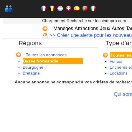
★★★ Mon moteur de recherche ★★★
Chargement Recherche sur lecoindupro.com...
Manèges Attractions Jeux Autos T
>> Créer une alerte pour les nouveaut
Régions
Type d'a
Alsace
Aquitaine
Auvergne
Toutes les annnonces
Toutes le
Basse Normandie
Ventes
Bourgogne
Enchères en
Bretagne
Locations
Centre
Aucune annonce ne correspond à vos critères de recherc
Champagne Ardenne
Corse
Qui so
Franche Comte - Suisse
Guadeloupe
Guyane
Haute Normandie
Ile de France
La Réunion