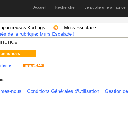
Accueil
Rechercher
Je publie une annonce
amponneuses Kartings
Murs Escalade
és de la rubrique: Murs Escalade !
nnonce
s annonces
 ligne
he.
mmes-nous
Conditions Générales d'Utilisation
Gestion de