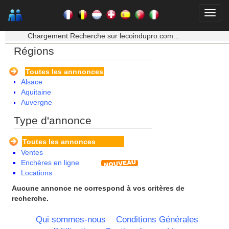
★★★ Mon moteur de recherche ★★★
Chargement Recherche sur lecoindupro.com...
Régions
Toutes les annnonces
Alsace
Aquitaine
Auvergne
Basse Normandie
Type d'annonce
Bourgogne
Bretagne
Toutes les annonces
Centre
Ventes
Champagne Ardenne
Enchères en ligne
Corse
Locations
Franche Comte - Suisse
Guadeloupe
Aucune annonce ne correspond à vos critères de
Guyane
recherche.
Haute Normandie
Ile de France
Qui sommes-nous
Conditions Générales
La Réunion