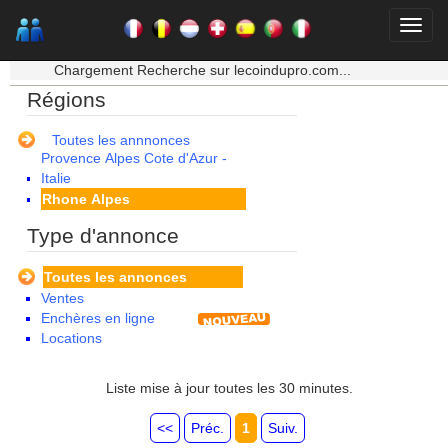
Portugal
Nord Pas de Calais - Belgique -
★★★ Mon moteur de recherche ★★★
Pays Bas
Chargement Recherche sur lecoindupro.com...
Pays de la Loire
Régions
Picardie
Poitou Charentes
Principauté de Monaco
Toutes les annnonces
Provence Alpes Cote d'Azur -
Italie
Rhone Alpes
Type d'annonce
Toutes les annonces
Ventes
Enchères en ligne
Locations
Liste mise à jour toutes les 30 minutes.
<<
Préc.
1
Suiv.