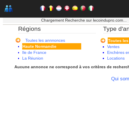
Bourgogne
Bretagne
Centre
★★★ Mon moteur de recherche ★★★
Champagne Ardenne
Chargement Recherche sur lecoindupro.com...
Corse
Régions
Type d'a
Franche Comte - Suisse
Guadeloupe
Guyane
Toutes les annnonces
Toutes le
Haute Normandie
Ventes
Ile de France
Enchères en
La Réunion
Locations
Languedoc Roussillon
Aucune annonce ne correspond à vos critères de recherc
Limousin
Lorraine
Qui so
Martinique
Mayotte
Midi Pyrenees - Espagne -
Portugal
Nord Pas de Calais - Belgique -
Pays Bas
Pays de la Loire
Picardie
Poitou Charentes