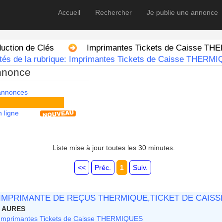
Accueil
Rechercher
Je publie une annonce
uction de Clés
Imprimantes Tickets de Caisse T
utés de la rubrique: Imprimantes Tickets de Caisse THERM
nnonce
 annonces
 ligne
Liste mise à jour toutes les 30 minutes.
<<
Préc.
1
Suiv.
IMPRIMANTE DE REÇUS THERMIQUE,TICKET DE CAIS
AURES
Imprimantes Tickets de Caisse THERMIQUES