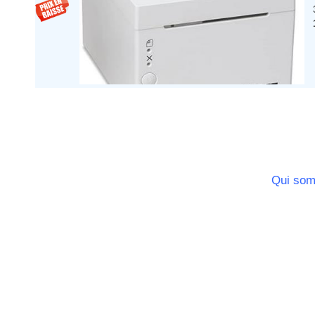
Principauté de Monaco
Provence Alpes Cote d'Azur -
Italie
Rhone Alpes
Qui so