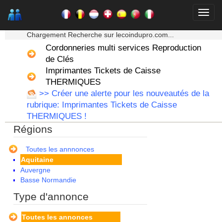
★★★ Mon moteur de recherche ★★★
Chargement Recherche sur lecoindupro.com...
Cordonneries multi services Reproduction
de Clés
Imprimantes Tickets de Caisse
THERMIQUES
>> Créer une alerte pour les nouveautés de la
rubrique: Imprimantes Tickets de Caisse
THERMIQUES !
Régions
Alsace
Toutes les annnonces
Aquitaine
Auvergne
Basse Normandie
Bourgogne
Type d'annonce
Bretagne
Centre
Toutes les annonces
Champagne Ardenne