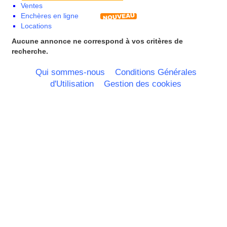
Ventes
Corse
Enchères en ligne
Franche Comte - Suisse
Locations
Guadeloupe
Guyane
Aucune annonce ne correspond à vos critères de
Haute Normandie
recherche.
Ile de France
La Réunion
Qui sommes-nous
Conditions Générales
Languedoc Roussillon
d'Utilisation
Gestion des cookies
Limousin
Lorraine
Martinique
Mayotte
Midi Pyrenees - Espagne -
Portugal
Nord Pas de Calais - Belgique -
Pays Bas
Pays de la Loire
Picardie
Poitou Charentes
Principauté de Monaco
Provence Alpes Cote d'Azur -
Italie