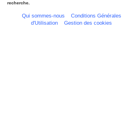
Pays de la Loire
recherche.
Picardie
Poitou Charentes
Qui sommes-nous
Conditions Générales
Principauté de Monaco
d'Utilisation
Gestion des cookies
Provence Alpes Cote d'Azur -
Italie
Rhone Alpes