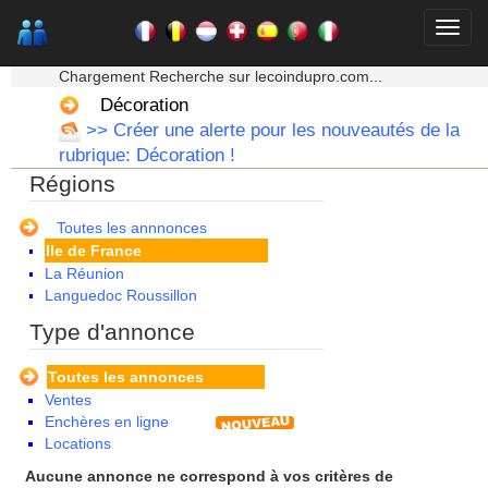
Auvergne
Basse Normandie
Bourgogne
★★★ Mon moteur de recherche ★★★
Bretagne
Chargement Recherche sur lecoindupro.com...
Centre
Décoration
Champagne Ardenne
>> Créer une alerte pour les nouveautés de la
Corse
rubrique: Décoration !
Franche Comte - Suisse
Régions
Guadeloupe
Guyane
Haute Normandie
Toutes les annnonces
Ile de France
La Réunion
Languedoc Roussillon
Limousin
Type d'annonce
Lorraine
Martinique
Toutes les annonces
Mayotte
Ventes
Midi Pyrenees - Espagne -
Enchères en ligne
Portugal
Locations
Nord Pas de Calais - Belgique -
Pays Bas
Aucune annonce ne correspond à vos critères de