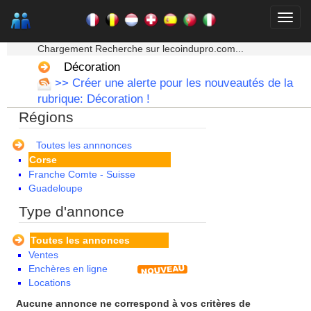
★★★ Mon moteur de recherche ★★★
Alsace
Chargement Recherche sur lecoindupro.com...
Aquitaine
Décoration
Auvergne
>> Créer une alerte pour les nouveautés de la
Basse Normandie
rubrique: Décoration !
Bourgogne
Régions
Bretagne
Centre
Champagne Ardenne
Toutes les annnonces
Corse
Franche Comte - Suisse
Guadeloupe
Guyane
Type d'annonce
Haute Normandie
Ile de France
Toutes les annonces
La Réunion
Ventes
Languedoc Roussillon
Enchères en ligne
Limousin
Locations
Lorraine
Martinique
Aucune annonce ne correspond à vos critères de