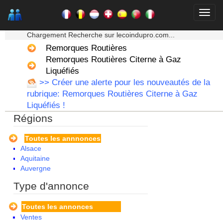
★★★ Mon moteur de recherche ★★★
Chargement Recherche sur lecoindupro.com...
Remorques Routières
Remorques Routières Citerne à Gaz
Liquéfiés
>> Créer une alerte pour les nouveautés de la
rubrique: Remorques Routières Citerne à Gaz
Liquéfiés !
Régions
Toutes les annnonces
Alsace
Aquitaine
Auvergne
Basse Normandie
Type d'annonce
Bourgogne
Bretagne
Toutes les annonces
Centre
Ventes
Champagne Ardenne