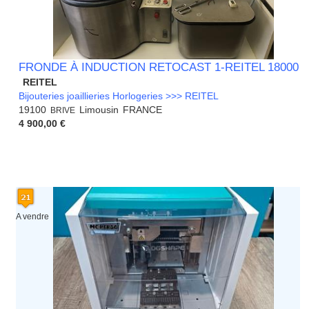
FRONDE À INDUCTION RETOCAST 1-REITEL 18000
REITEL
Bijouteries joaillieries Horlogeries >>> REITEL
19100
Limousin
FRANCE
BRIVE
4 900,00 €
A vendre