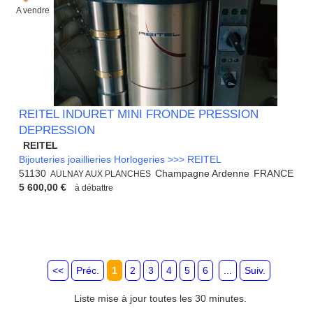
A vendre
REITEL INDURET MINI FRONDE PRESSION
DEPRESSION
REITEL
Bijouteries joaillieries Horlogeries >>> REITEL
51130
Champagne Ardenne
FRANCE
AULNAY AUX PLANCHES
5 600,00 €
à débattre
<<
Préc.
1
2
3
4
5
6
...
Suiv.
Liste mise à jour toutes les 30 minutes.