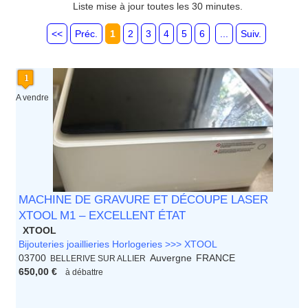
Guyane
Liste mise à jour toutes les 30 minutes.
Haute Normandie
Ile de France
<<
Préc.
1
2
3
4
5
6
...
Suiv.
La Réunion
Languedoc Roussillon
Limousin
Lorraine
Martinique
A vendre
Mayotte
Midi Pyrenees - Espagne -
Portugal
Nord Pas de Calais - Belgique -
Pays Bas
Pays de la Loire
Picardie
MACHINE DE GRAVURE ET DÉCOUPE LASER
Poitou Charentes
XTOOL M1 – EXCELLENT ÉTAT
Principauté de Monaco
XTOOL
Provence Alpes Cote d'Azur -
Bijouteries joaillieries Horlogeries >>> XTOOL
Italie
03700
Auvergne
FRANCE
BELLERIVE SUR ALLIER
Rhone Alpes
650,00 €
à débattre