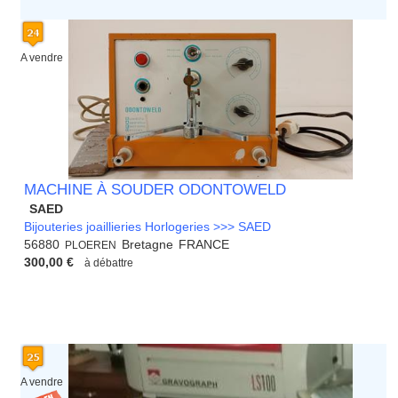
A vendre
MACHINE À SOUDER ODONTOWELD
SAED
Bijouteries joaillieries Horlogeries >>> SAED
56880
Bretagne
FRANCE
PLOEREN
300,00 €
à débattre
A vendre