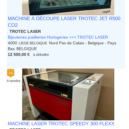
MACHINE À DÉCOUPE LASER TROTEC JET R500
CO2
TROTEC LASER
Bijouteries joaillieries Horlogeries >>> TROTEC LASER
4000
Nord Pas de Calais - Belgique - Pays
LIEGE BELGIQUE
Bas
BELGIQUE
12 500,00 €
à débattre
A vendre
MACHINE LASER TROTEC SPEEDY 300 FLEXX