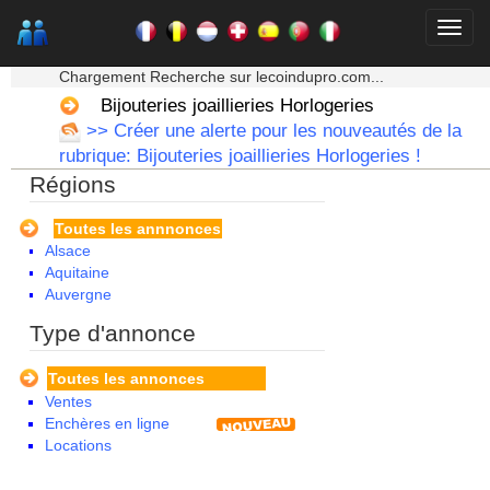
★★★ Mon moteur de recherche ★★★
Chargement Recherche sur lecoindupro.com...
Bijouteries joaillieries Horlogeries
>> Créer une alerte pour les nouveautés de la
rubrique: Bijouteries joaillieries Horlogeries !
Régions
Toutes les annnonces
Alsace
Aquitaine
Auvergne
Basse Normandie
Type d'annonce
Bourgogne
Bretagne
Toutes les annonces
Centre
Ventes
Champagne Ardenne
Enchères en ligne
Corse
Locations
Franche Comte - Suisse
Guadeloupe