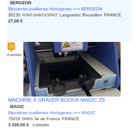
BERGEON
Bijouteries joaillieries Horlogeries >>> BERGEON
30130
Languedoc Roussillon
FRANCE
PONT-SAINT-ESPRIT
27,00 €
A vendre
MACHINE À GRAVER BIJOUX MAGIC 2S
MAGIC
Bijouteries joaillieries Horlogeries >>> MAGIC
75018
Ile de France
FRANCE
PARIS
3 200,00 €
à débattre