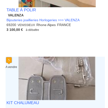
TABLE À POLIR
VALENZA
Bijouteries joaillieries Horlogeries >>> VALENZA
69200
Rhone Alpes
FRANCE
VENISSIEUX
3 100,00 €
à débattre
A vendre
KIT CHALUMEAU