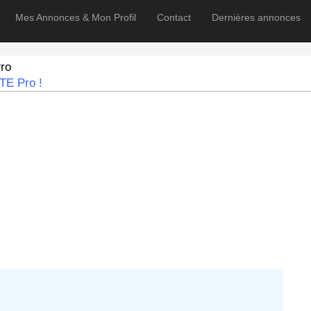
Mes Annonces & Mon Profil
Contact
Dernières annonces
ro
TE Pro !