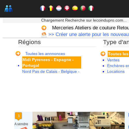
Guadeloupe
Guyane
Haute Normandie
★★★ Mon moteur de recherche ★★★
Ile de France
Chargement Recherche sur lecoindupro.com...
La Réunion
Merceries Ateliers de couture Reto
Languedoc Roussillon
>> Créer une alerte pour les nouvea
Limousin
Régions
Type d'a
Lorraine
Martinique
Mayotte
Toutes les annnonces
Toutes le
Midi Pyrenees - Espagne -
Ventes
Portugal
Enchères en
Nord Pas de Calais - Belgique -
Locations
Pays Bas
Pays de la Loire
Picardie
Poitou Charentes
Principauté de Monaco
Provence Alpes Cote d'Azur -
Italie
Rhone Alpes
A vendre