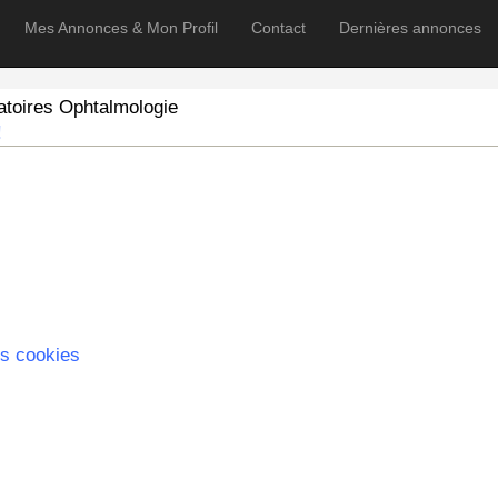
Mes Annonces & Mon Profil
Contact
Dernières annonces
toires Ophtalmologie
!
s cookies