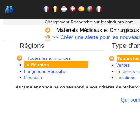
Bourgogne
Bretagne
Centre
★★★ Mon moteur de recherche ★★★
Champagne Ardenne
Chargement Recherche sur lecoindupro.com...
Corse
Matériels Médicaux et Chirurgicaux
Franche Comte - Suisse
>> Créer une alerte pour les nouveau
Guadeloupe
Régions
Type d'a
Guyane
Haute Normandie
Ile de France
Toutes les annnonces
Toutes le
La Réunion
Ventes
Languedoc Roussillon
Enchères en
Limousin
Locations
Lorraine
Aucune annonce ne correspond à vos critères de recherc
Martinique
Mayotte
Qui so
Midi Pyrenees - Espagne -
Portugal
Nord Pas de Calais - Belgique -
Pays Bas
Pays de la Loire
Picardie