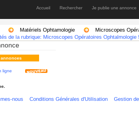
Accueil
Rechercher
Je publie une annonce
Matériels Ophtamologie
Microscopes Opéra
tés de la rubrique: Microscopes Opératoires Ophtalmologie 
nnonce
s annonces
 ligne
he.
mmes-nous
Conditions Générales d'Utilisation
Gestion de