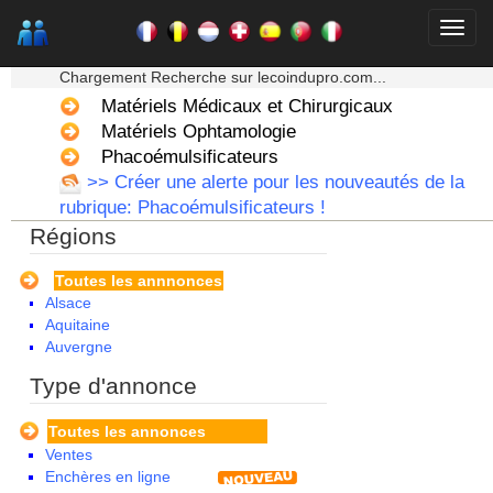
★★★ Mon moteur de recherche ★★★
Chargement Recherche sur lecoindupro.com...
Matériels Médicaux et Chirurgicaux
Matériels Ophtamologie
Phacoémulsificateurs
>> Créer une alerte pour les nouveautés de la
rubrique: Phacoémulsificateurs !
Régions
Toutes les annnonces
Alsace
Aquitaine
Auvergne
Basse Normandie
Type d'annonce
Bourgogne
Bretagne
Toutes les annonces
Centre
Ventes
Champagne Ardenne
Enchères en ligne
Corse