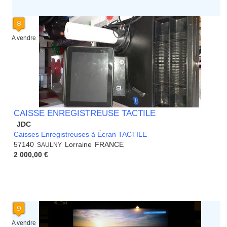
A vendre
CAISSE ENREGISTREUSE TACTILE
JDC
Caisses Enregistreuses à Écran TACTILE
57140
Lorraine
FRANCE
SAULNY
2 000,00 €
A vendre