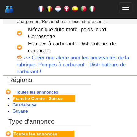
★★★ Mon moteur de recherche ★★★
Chargement Recherche sur lecoindupro.com...
Mécanique auto-moto- poids lourd
Carrosserie
Pompes à carburant - Distributeurs de
Alsace
Aquitaine
carburant
Auvergne
>> Créer une alerte pour les nouveautés de la
Basse Normandie
rubrique: Pompes à carburant - Distributeurs de
Bourgogne
carburant !
Bretagne
Régions
Centre
Champagne Ardenne
Corse
Toutes les annnonces
Franche Comte - Suisse
Guadeloupe
Guyane
Haute Normandie
Type d'annonce
Ile de France
La Réunion
Toutes les annonces
Languedoc Roussillon