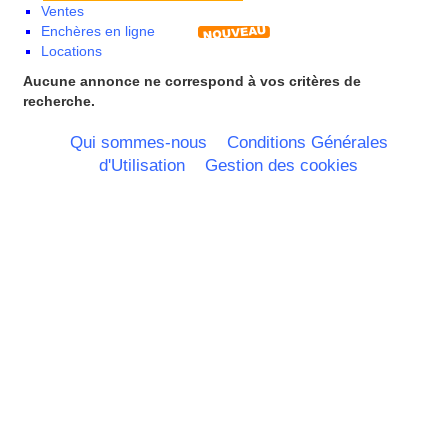
Ventes
Limousin
Enchères en ligne
Lorraine
Locations
Martinique
Mayotte
Aucune annonce ne correspond à vos critères de
Midi Pyrenees - Espagne -
recherche.
Portugal
Nord Pas de Calais - Belgique -
Qui sommes-nous
Conditions Générales
Pays Bas
d'Utilisation
Gestion des cookies
Pays de la Loire
Picardie
Poitou Charentes
Principauté de Monaco
Provence Alpes Cote d'Azur -
Italie
Rhone Alpes