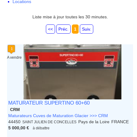
Locations
Franche Comte - Suisse
Guadeloupe
Guyane
Liste mise à jour toutes les 30 minutes.
Haute Normandie
Ile de France
<<
Préc.
1
Suiv.
La Réunion
Languedoc Roussillon
Limousin
Lorraine
Martinique
A vendre
Mayotte
Midi Pyrenees - Espagne -
Portugal
Nord Pas de Calais - Belgique -
Pays Bas
Pays de la Loire
Picardie
MATURATEUR SUPERTINO 60+60
Poitou Charentes
CRM
Principauté de Monaco
Maturateurs Cuves de Maturation Glacier >>> CRM
Provence Alpes Cote d'Azur -
44450
Pays de la Loire
FRANCE
SAINT JULIEN DE CONCELLES
Italie
5 000,00 €
à débattre
Rhone Alpes