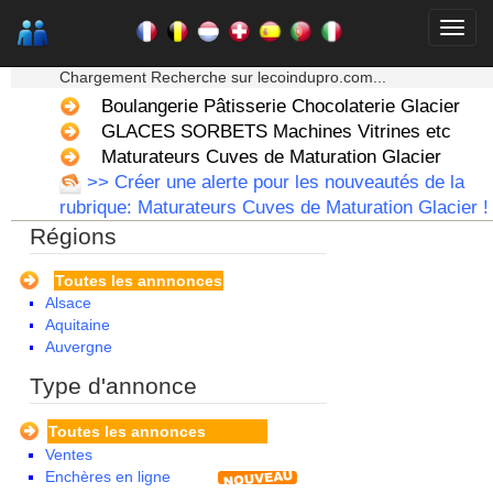
★★★ Mon moteur de recherche ★★★
Chargement Recherche sur lecoindupro.com...
Boulangerie Pâtisserie Chocolaterie Glacier
GLACES SORBETS Machines Vitrines etc
Maturateurs Cuves de Maturation Glacier
>> Créer une alerte pour les nouveautés de la
rubrique: Maturateurs Cuves de Maturation Glacier !
Régions
Toutes les annnonces
Alsace
Aquitaine
Auvergne
Basse Normandie
Type d'annonce
Bourgogne
Bretagne
Toutes les annonces
Centre
Ventes
Champagne Ardenne
Enchères en ligne
Corse