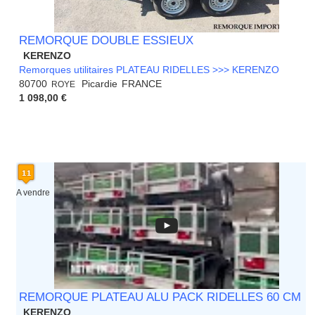
REMORQUE DOUBLE ESSIEUX
KERENZO
Remorques utilitaires PLATEAU RIDELLES >>> KERENZO
80700
Picardie
FRANCE
ROYE
1 098,00 €
A vendre
REMORQUE PLATEAU ALU PACK RIDELLES 60 CM
KERENZO