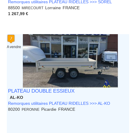
Remorques utilitaires PLATEAU RIDELLES >>> SOREL
88500
Lorraine
FRANCE
MIRECOURT
1 267,99 €
A vendre
PLATEAU DOUBLE ESSIEUX
AL-KO
Remorques utilitaires PLATEAU RIDELLES >>> AL-KO
80200
Picardie
FRANCE
PERONNE