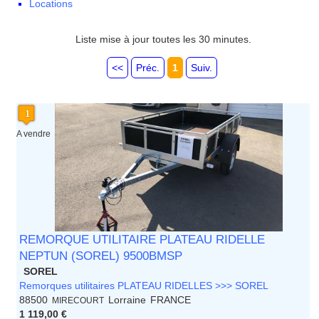
Locations
Franche Comte - Suisse
Guadeloupe
Guyane
Liste mise à jour toutes les 30 minutes.
Haute Normandie
Ile de France
<<
Préc.
1
Suiv.
La Réunion
Languedoc Roussillon
Limousin
Lorraine
Martinique
A vendre
Mayotte
Midi Pyrenees - Espagne -
Portugal
Nord Pas de Calais - Belgique -
Pays Bas
Pays de la Loire
Picardie
REMORQUE UTILITAIRE PLATEAU RIDELLE
Poitou Charentes
NEPTUN (SOREL) 9500BMSP
Principauté de Monaco
SOREL
Provence Alpes Cote d'Azur -
Remorques utilitaires PLATEAU RIDELLES >>> SOREL
Italie
88500
Lorraine
FRANCE
MIRECOURT
Rhone Alpes
1 119,00 €