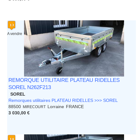
A vendre
REMORQUE UTILITAIRE PLATEAU RIDELLES
SOREL N262F213
SOREL
Remorques utilitaires PLATEAU RIDELLES >>> SOREL
88500
Lorraine
FRANCE
MIRECOURT
3 030,00 €