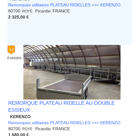
Remorques utilitaires PLATEAU RIDELLES >>> KERENZO
80700
Picardie
FRANCE
ROYE
2 325,00 €
A vendre
REMORQUE PLATEAU RIDELLE AU DOUBLE
ESSIEUX
KERENZO
Remorques utilitaires PLATEAU RIDELLES >>> KERENZO
80700
Picardie
FRANCE
ROYE
1 680,00 €