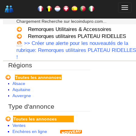
★★★ Mon moteur de recherche ★★★
Chargement Recherche sur lecoindupro.com...
Remorques Utilitaires & Accessoires
Remorques utilitaires PLATEAU RIDELLES
>> Créer une alerte pour les nouveautés de la
rubrique: Remorques utilitaires PLATEAU RIDELLES
!
Régions
Toutes les annnonces
Alsace
Aquitaine
Auvergne
Basse Normandie
Type d'annonce
Bourgogne
Bretagne
Toutes les annonces
Centre
Ventes
Champagne Ardenne
Enchères en ligne
Corse