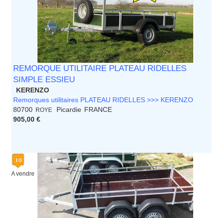
REMORQUE UTILITAIRE PLATEAU RIDELLES
SIMPLE ESSIEU
KERENZO
Remorques utilitaires PLATEAU RIDELLES >>> KERENZO
80700
Picardie
FRANCE
ROYE
905,00 €
A vendre