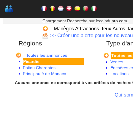
Languedoc Roussillon
Limousin
Lorraine
★★★ Mon moteur de recherche ★★★
Martinique
Chargement Recherche sur lecoindupro.com...
Mayotte
Manèges Attractions Jeux Autos T
Midi Pyrenees - Espagne -
>> Créer une alerte pour les nouveau
Portugal
Régions
Type d'a
Nord Pas de Calais - Belgique -
Pays Bas
Pays de la Loire
Toutes les annnonces
Toutes le
Picardie
Ventes
Poitou Charentes
Enchères en
Principauté de Monaco
Locations
Provence Alpes Cote d'Azur -
Aucune annonce ne correspond à vos critères de recherc
Italie
Rhone Alpes
Qui so