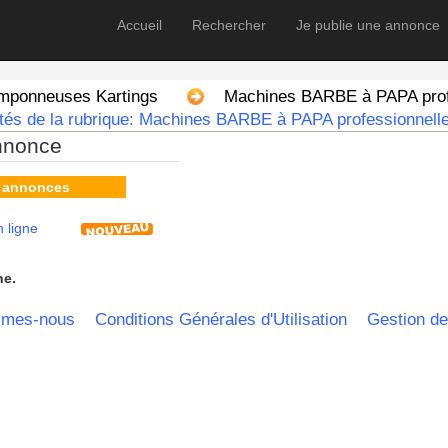
Accueil
Rechercher
Je publie une annonce
amponneuses Kartings
Machines BARBE à PAPA profe
tés de la rubrique: Machines BARBE à PAPA professionnelle
nnonce
s annonces
 ligne
he.
mmes-nous
Conditions Générales d'Utilisation
Gestion de