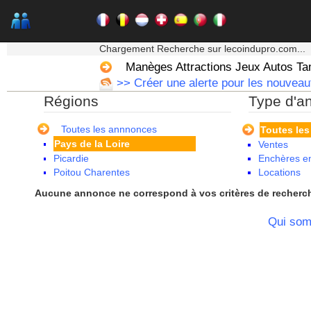
La Réunion
Languedoc Roussillon
Limousin
★★★ Mon moteur de recherche ★★★
Lorraine
Chargement Recherche sur lecoindupro.com...
Martinique
Manèges Attractions Jeux Autos T
Mayotte
>> Créer une alerte pour les nouveau
Midi Pyrenees - Espagne -
Régions
Type d'a
Portugal
Nord Pas de Calais - Belgique -
Pays Bas
Toutes les annnonces
Toutes le
Pays de la Loire
Ventes
Picardie
Enchères en
Poitou Charentes
Locations
Principauté de Monaco
Aucune annonce ne correspond à vos critères de recherc
Provence Alpes Cote d'Azur -
Italie
Qui so
Rhone Alpes