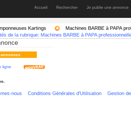
Accueil
Rechercher
Je publie une annonce
amponneuses Kartings
Machines BARBE à PAPA profe
tés de la rubrique: Machines BARBE à PAPA professionnelle
nnonce
s annonces
 ligne
he.
mmes-nous
Conditions Générales d'Utilisation
Gestion de