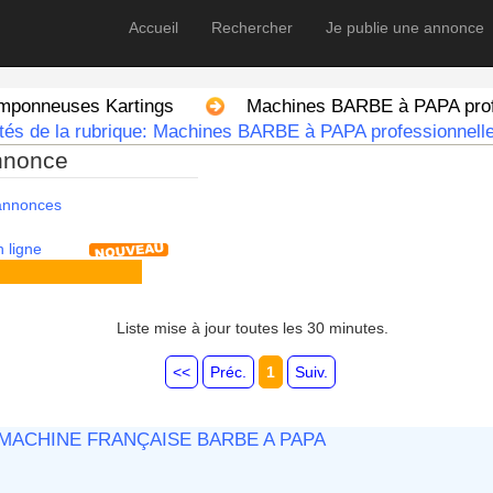
Accueil
Rechercher
Je publie une annonce
amponneuses Kartings
Machines BARBE à PAPA profe
tés de la rubrique: Machines BARBE à PAPA professionnelle
nnonce
 annonces
 ligne
Liste mise à jour toutes les 30 minutes.
<<
Préc.
1
Suiv.
MACHINE FRANÇAISE BARBE A PAPA