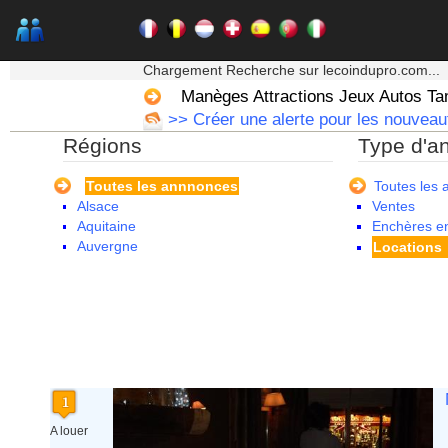
★★★ Mon moteur de recherche ★★★
Chargement Recherche sur lecoindupro.com...
Manèges Attractions Jeux Autos T
>> Créer une alerte pour les nouveau
Régions
Type d'a
Toutes les annnonces
Toutes les
Alsace
Ventes
Aquitaine
Enchères en
Auvergne
Locations
Basse Normandie
Bourgogne
Bretagne
Centre
Champagne Ardenne
Corse
Franche Comte - Suisse
Guadeloupe
Guyane
A louer
Haute Normandie