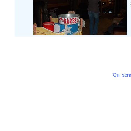
Ile de France
La Réunion
Languedoc Roussillon
Limousin
Lorraine
Martinique
Mayotte
Midi Pyrenees - Espagne -
Portugal
Nord Pas de Calais - Belgique -
Pays Bas
Pays de la Loire
Qui so
Picardie
Poitou Charentes
Principauté de Monaco
Provence Alpes Cote d'Azur -
Italie
Rhone Alpes