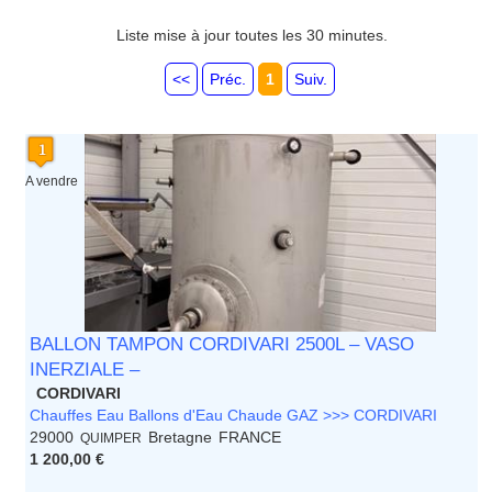
Guadeloupe
Guyane
Liste mise à jour toutes les 30 minutes.
Haute Normandie
Ile de France
<<
Préc.
1
Suiv.
La Réunion
Languedoc Roussillon
Limousin
Lorraine
Martinique
A vendre
Mayotte
Midi Pyrenees - Espagne -
Portugal
Nord Pas de Calais - Belgique -
Pays Bas
Pays de la Loire
Picardie
BALLON TAMPON CORDIVARI 2500L – VASO
Poitou Charentes
INERZIALE –
Principauté de Monaco
CORDIVARI
Provence Alpes Cote d'Azur -
Chauffes Eau Ballons d'Eau Chaude GAZ >>> CORDIVARI
Italie
29000
Bretagne
FRANCE
QUIMPER
Rhone Alpes
1 200,00 €