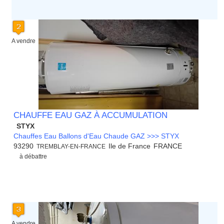
A vendre
CHAUFFE EAU GAZ À ACCUMULATION
STYX
Chauffes Eau Ballons d'Eau Chaude GAZ >>> STYX
93290
Ile de France
FRANCE
TREMBLAY-EN-FRANCE
à débattre
A vendre