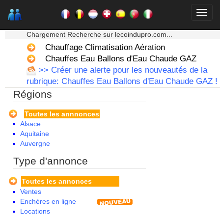
★★★ Mon moteur de recherche ★★★
Chargement Recherche sur lecoindupro.com...
Chauffage Climatisation Aération
Chauffes Eau Ballons d'Eau Chaude GAZ
>> Créer une alerte pour les nouveautés de la
rubrique: Chauffes Eau Ballons d'Eau Chaude GAZ !
Régions
Toutes les annnonces
Alsace
Aquitaine
Auvergne
Basse Normandie
Type d'annonce
Bourgogne
Bretagne
Toutes les annonces
Centre
Ventes
Champagne Ardenne
Enchères en ligne
Corse
Locations
Franche Comte - Suisse