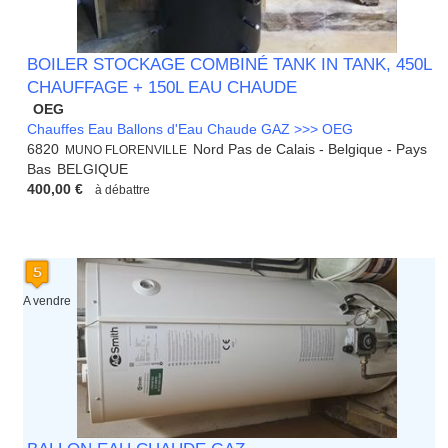
BOILER STOCKAGE COMBINÉ TANK IN TANK, 450L
CHAUFFAGE + 150L EAU CHAUDE
OEG
Chauffes Eau Ballons d'Eau Chaude GAZ >>> OEG
6820
Nord Pas de Calais - Belgique - Pays
MUNO FLORENVILLE
Bas
BELGIQUE
400,00 €
à débattre
A vendre