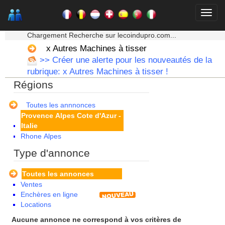
Lorraine
Martinique
Mayotte
★★★ Mon moteur de recherche ★★★
Midi Pyrenees - Espagne -
Chargement Recherche sur lecoindupro.com...
Portugal
x Autres Machines à tisser
Nord Pas de Calais - Belgique -
>> Créer une alerte pour les nouveautés de la
Pays Bas
rubrique: x Autres Machines à tisser !
Pays de la Loire
Régions
Picardie
Poitou Charentes
Principauté de Monaco
Toutes les annnonces
Provence Alpes Cote d'Azur -
Italie
Rhone Alpes
Type d'annonce
Toutes les annonces
Ventes
Enchères en ligne
Locations
Aucune annonce ne correspond à vos critères de