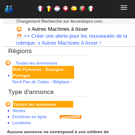
Franche Comte - Suisse
Guadeloupe
Guyane
★★★ Mon moteur de recherche ★★★
Haute Normandie
Chargement Recherche sur lecoindupro.com...
Ile de France
x Autres Machines à tisser
La Réunion
>> Créer une alerte pour les nouveautés de la
Languedoc Roussillon
rubrique: x Autres Machines à tisser !
Limousin
Régions
Lorraine
Martinique
Mayotte
Toutes les annnonces
Midi Pyrenees - Espagne -
Portugal
Nord Pas de Calais - Belgique -
Pays Bas
Type d'annonce
Pays de la Loire
Picardie
Toutes les annonces
Poitou Charentes
Ventes
Principauté de Monaco
Enchères en ligne
Provence Alpes Cote d'Azur -
Locations
Italie
Rhone Alpes
Aucune annonce ne correspond à vos critères de