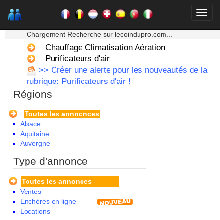
★★★ Mon moteur de recherche ★★★
Chargement Recherche sur lecoindupro.com...
Chauffage Climatisation Aération
Purificateurs d'air
>> Créer une alerte pour les nouveautés de la
rubrique: Purificateurs d'air !
Régions
Toutes les annnonces
Alsace
Aquitaine
Auvergne
Basse Normandie
Type d'annonce
Bourgogne
Bretagne
Toutes les annonces
Centre
Ventes
Champagne Ardenne
Enchères en ligne
Corse
Locations
Franche Comte - Suisse