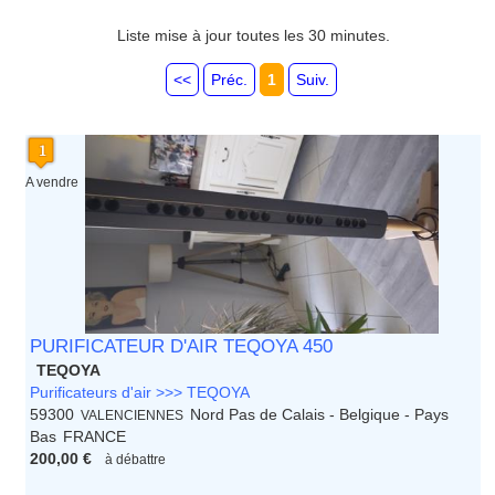
Guadeloupe
Guyane
Liste mise à jour toutes les 30 minutes.
Haute Normandie
Ile de France
<<
Préc.
1
Suiv.
La Réunion
Languedoc Roussillon
Limousin
Lorraine
Martinique
A vendre
Mayotte
Midi Pyrenees - Espagne -
Portugal
Nord Pas de Calais - Belgique -
Pays Bas
Pays de la Loire
Picardie
PURIFICATEUR D'AIR TEQOYA 450
Poitou Charentes
TEQOYA
Principauté de Monaco
Purificateurs d'air >>> TEQOYA
Provence Alpes Cote d'Azur -
59300
Nord Pas de Calais - Belgique - Pays
VALENCIENNES
Italie
Bas
FRANCE
Rhone Alpes
200,00 €
à débattre