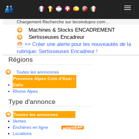
Limousin
Lorraine
★★★ Mon moteur de recherche ★★★
Martinique
Chargement Recherche sur lecoindupro.com...
Mayotte
Midi Pyrenees - Espagne -
Machines & Stocks ENCADREMENT
Portugal
Sertisseuses Encadreur
Nord Pas de Calais - Belgique -
>> Créer une alerte pour les nouveautés de la
Pays Bas
rubrique: Sertisseuses Encadreur !
Pays de la Loire
Régions
Picardie
Poitou Charentes
Principauté de Monaco
Toutes les annnonces
Provence Alpes Cote d'Azur -
Italie
Rhone Alpes
Type d'annonce
Toutes les annonces
Ventes
Enchères en ligne
Locations