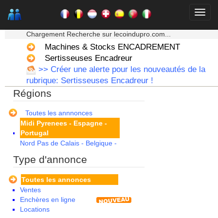
Corse
Franche Comte - Suisse
★★★ Mon moteur de recherche ★★★
Guadeloupe
Chargement Recherche sur lecoindupro.com...
Guyane
Haute Normandie
Machines & Stocks ENCADREMENT
Ile de France
Sertisseuses Encadreur
La Réunion
>> Créer une alerte pour les nouveautés de la
Languedoc Roussillon
rubrique: Sertisseuses Encadreur !
Limousin
Régions
Lorraine
Martinique
Mayotte
Toutes les annnonces
Midi Pyrenees - Espagne -
Portugal
Nord Pas de Calais - Belgique -
Pays Bas
Type d'annonce
Pays de la Loire
Picardie
Toutes les annonces
Poitou Charentes
Ventes
Principauté de Monaco
Enchères en ligne
Provence Alpes Cote d'Azur -
Locations
Italie