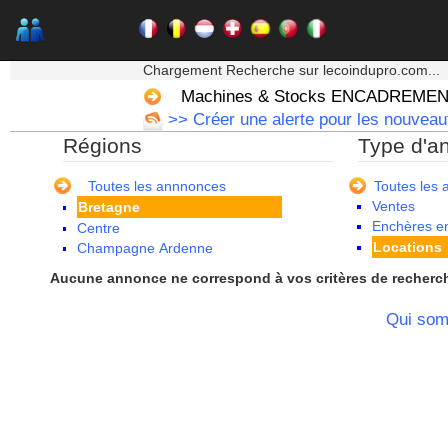
★★★ Mon moteur de recherche ★★★
Chargement Recherche sur lecoindupro.com...
Machines & Stocks ENCADREME
Alsace
>> Créer une alerte pour les nouveaut
Aquitaine
Régions
Type d'a
Auvergne
Basse Normandie
Bourgogne
Toutes les annnonces
Toutes les
Ventes
Bretagne
Enchères en
Centre
Locations
Champagne Ardenne
Corse
Aucune annonce ne correspond à vos critères de recherc
Franche Comte - Suisse
Guadeloupe
Qui so
Guyane
Haute Normandie
Ile de France
La Réunion
Languedoc Roussillon
Limousin