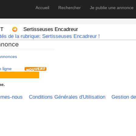
Accueil
Rechercher
Je publie une annonce
NT
Sertisseuses Encadreur
és de la rubrique: Sertisseuses Encadreur !
nnonce
 annonces
 ligne
he.
mmes-nous
Conditions Générales d'Utilisation
Gestion de