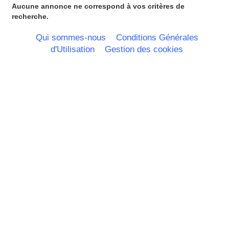
Provence Alpes Cote d'Azur -
Aucune annonce ne correspond à vos critères de
Italie
recherche.
Rhone Alpes
Qui sommes-nous
Conditions Générales
d'Utilisation
Gestion des cookies