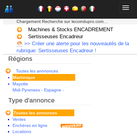
Centre
Champagne Ardenne
★★★ Mon moteur de recherche ★★★
Corse
Chargement Recherche sur lecoindupro.com...
Franche Comte - Suisse
Guadeloupe
Machines & Stocks ENCADREMENT
Guyane
Sertisseuses Encadreur
Haute Normandie
>> Créer une alerte pour les nouveautés de la
Ile de France
rubrique: Sertisseuses Encadreur !
La Réunion
Régions
Languedoc Roussillon
Limousin
Lorraine
Toutes les annnonces
Martinique
Mayotte
Midi Pyrenees - Espagne -
Portugal
Type d'annonce
Nord Pas de Calais - Belgique -
Pays Bas
Toutes les annonces
Pays de la Loire
Ventes
Picardie
Enchères en ligne
Poitou Charentes
Locations
Principauté de Monaco