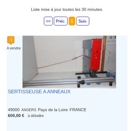
Guadeloupe
Guyane
Liste mise à jour toutes les 30 minutes.
Haute Normandie
Ile de France
<<
Préc.
1
Suiv.
La Réunion
Languedoc Roussillon
Limousin
Lorraine
Martinique
A vendre
Mayotte
Midi Pyrenees - Espagne -
Portugal
Nord Pas de Calais - Belgique -
Pays Bas
Pays de la Loire
Picardie
SERTISSEUSE A ANNEAUX
Poitou Charentes
Principauté de Monaco
Provence Alpes Cote d'Azur -
49000
Pays de la Loire
FRANCE
ANGERS
Italie
600,00 €
à débattre
Rhone Alpes