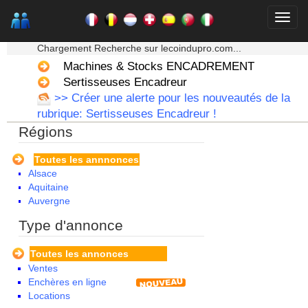
★★★ Mon moteur de recherche ★★★
Chargement Recherche sur lecoindupro.com...
Machines & Stocks ENCADREMENT
Sertisseuses Encadreur
>> Créer une alerte pour les nouveautés de la
rubrique: Sertisseuses Encadreur !
Régions
Toutes les annnonces
Alsace
Aquitaine
Auvergne
Basse Normandie
Type d'annonce
Bourgogne
Bretagne
Toutes les annonces
Centre
Ventes
Champagne Ardenne
Enchères en ligne
Corse
Locations
Franche Comte - Suisse