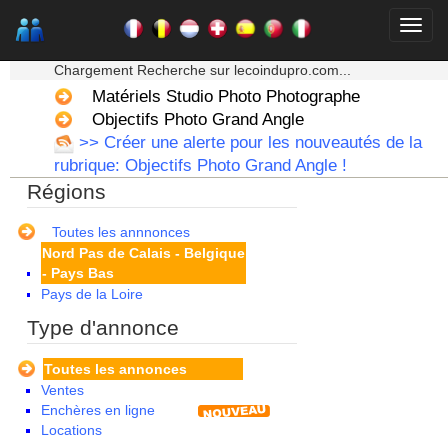
Guadeloupe
Guyane
★★★ Mon moteur de recherche ★★★
Haute Normandie
Chargement Recherche sur lecoindupro.com...
Ile de France
La Réunion
Matériels Studio Photo Photographe
Languedoc Roussillon
Objectifs Photo Grand Angle
Limousin
>> Créer une alerte pour les nouveautés de la
Lorraine
rubrique: Objectifs Photo Grand Angle !
Martinique
Régions
Mayotte
Midi Pyrenees - Espagne -
Portugal
Toutes les annnonces
Nord Pas de Calais - Belgique
- Pays Bas
Pays de la Loire
Picardie
Type d'annonce
Poitou Charentes
Principauté de Monaco
Toutes les annonces
Provence Alpes Cote d'Azur -
Ventes
Italie
Enchères en ligne
Rhone Alpes
Locations