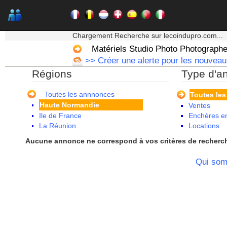
Auvergne
Basse Normandie
Bourgogne
★★★ Mon moteur de recherche ★★★
Bretagne
Chargement Recherche sur lecoindupro.com...
Centre
Matériels Studio Photo Photograph
Champagne Ardenne
>> Créer une alerte pour les nouveaut
Corse
Régions
Type d'a
Franche Comte - Suisse
Guadeloupe
Guyane
Toutes les annnonces
Toutes le
Haute Normandie
Ventes
Ile de France
Enchères en
La Réunion
Locations
Languedoc Roussillon
Aucune annonce ne correspond à vos critères de recherc
Limousin
Lorraine
Qui so
Martinique
Mayotte
Midi Pyrenees - Espagne -
Portugal
Nord Pas de Calais - Belgique -
Pays Bas