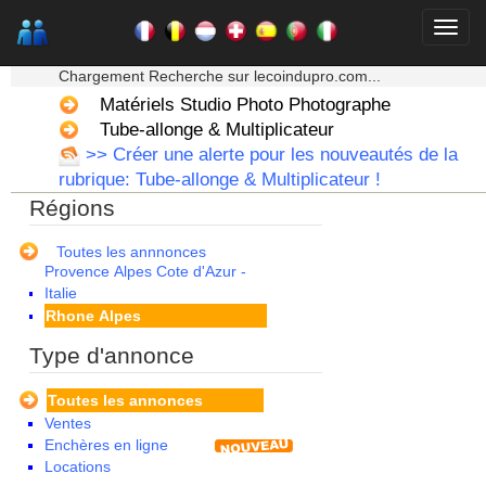
Limousin
Lorraine
★★★ Mon moteur de recherche ★★★
Martinique
Chargement Recherche sur lecoindupro.com...
Mayotte
Midi Pyrenees - Espagne -
Matériels Studio Photo Photographe
Portugal
Tube-allonge & Multiplicateur
Nord Pas de Calais - Belgique -
>> Créer une alerte pour les nouveautés de la
Pays Bas
rubrique: Tube-allonge & Multiplicateur !
Pays de la Loire
Régions
Picardie
Poitou Charentes
Principauté de Monaco
Toutes les annnonces
Provence Alpes Cote d'Azur -
Italie
Rhone Alpes
Type d'annonce
Toutes les annonces
Ventes
Enchères en ligne
Locations