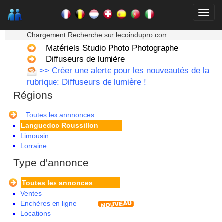
Basse Normandie
Bourgogne
★★★ Mon moteur de recherche ★★★
Bretagne
Chargement Recherche sur lecoindupro.com...
Centre
Champagne Ardenne
Matériels Studio Photo Photographe
Corse
Diffuseurs de lumière
Franche Comte - Suisse
>> Créer une alerte pour les nouveautés de la
Guadeloupe
rubrique: Diffuseurs de lumière !
Guyane
Régions
Haute Normandie
Ile de France
La Réunion
Toutes les annnonces
Languedoc Roussillon
Limousin
Lorraine
Martinique
Type d'annonce
Mayotte
Midi Pyrenees - Espagne -
Toutes les annonces
Portugal
Ventes
Nord Pas de Calais - Belgique -
Enchères en ligne
Pays Bas
Locations
Pays de la Loire