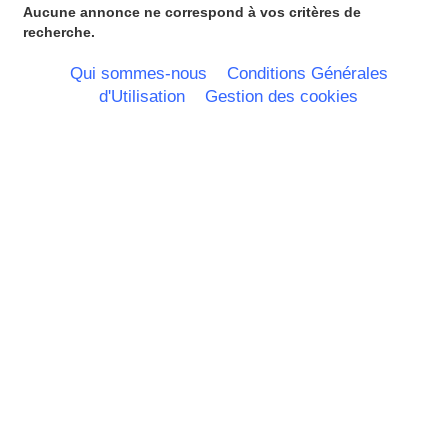
Picardie
Aucune annonce ne correspond à vos critères de
Poitou Charentes
recherche.
Principauté de Monaco
Provence Alpes Cote d'Azur -
Qui sommes-nous
Conditions Générales
Italie
d'Utilisation
Gestion des cookies
Rhone Alpes