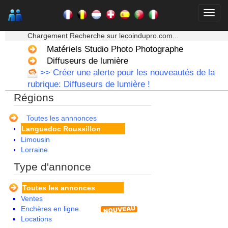
Basse Normandie
Bourgogne
★★★ Mon moteur de recherche ★★★
Bretagne
Chargement Recherche sur lecoindupro.com...
Centre
Champagne Ardenne
Matériels Studio Photo Photographe
Corse
Diffuseurs de lumière
Franche Comte - Suisse
>> Créer une alerte pour les nouveautés de la
Guadeloupe
rubrique: Diffuseurs de lumière !
Guyane
Régions
Haute Normandie
Ile de France
La Réunion
Toutes les annnonces
Languedoc Roussillon
Limousin
Lorraine
Martinique
Type d'annonce
Mayotte
Midi Pyrenees - Espagne -
Toutes les annonces
Portugal
Ventes
Nord Pas de Calais - Belgique -
Enchères en ligne
Pays Bas
Locations
Pays de la Loire