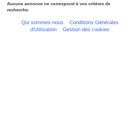
Picardie
Aucune annonce ne correspond à vos critères de
Poitou Charentes
recherche.
Principauté de Monaco
Provence Alpes Cote d'Azur -
Qui sommes-nous
Conditions Générales
Italie
d'Utilisation
Gestion des cookies
Rhone Alpes