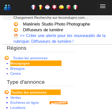
★★★ Mon moteur de recherche ★★★
Chargement Recherche sur lecoindupro.com...
Matériels Studio Photo Photographe
Diffuseurs de lumière
>> Créer une alerte pour les nouveautés de la
rubrique: Diffuseurs de lumière !
Alsace
Régions
Aquitaine
Auvergne
Basse Normandie
Toutes les annnonces
Bourgogne
Bretagne
Centre
Champagne Ardenne
Type d'annonce
Corse
Franche Comte - Suisse
Toutes les annonces
Guadeloupe
Ventes
Guyane
Enchères en ligne
Haute Normandie
Locations
Ile de France