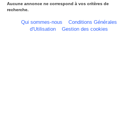
La Réunion
Aucune annonce ne correspond à vos critères de
Languedoc Roussillon
recherche.
Limousin
Lorraine
Qui sommes-nous
Conditions Générales
Martinique
d'Utilisation
Gestion des cookies
Mayotte
Midi Pyrenees - Espagne -
Portugal
Nord Pas de Calais - Belgique -
Pays Bas
Pays de la Loire
Picardie
Poitou Charentes
Principauté de Monaco
Provence Alpes Cote d'Azur -
Italie
Rhone Alpes