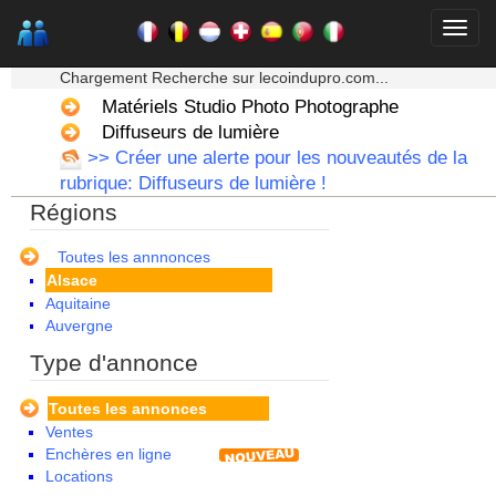
★★★ Mon moteur de recherche ★★★
Chargement Recherche sur lecoindupro.com...
Matériels Studio Photo Photographe
Diffuseurs de lumière
>> Créer une alerte pour les nouveautés de la
rubrique: Diffuseurs de lumière !
Régions
Toutes les annnonces
Alsace
Aquitaine
Auvergne
Basse Normandie
Type d'annonce
Bourgogne
Bretagne
Toutes les annonces
Centre
Ventes
Champagne Ardenne
Enchères en ligne
Corse
Locations
Franche Comte - Suisse