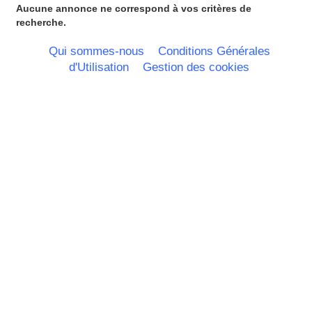
Guadeloupe
Aucune annonce ne correspond à vos critères de
Guyane
recherche.
Haute Normandie
Ile de France
Qui sommes-nous
Conditions Générales
La Réunion
d'Utilisation
Gestion des cookies
Languedoc Roussillon
Limousin
Lorraine
Martinique
Mayotte
Midi Pyrenees - Espagne -
Portugal
Nord Pas de Calais - Belgique -
Pays Bas
Pays de la Loire
Picardie
Poitou Charentes
Principauté de Monaco
Provence Alpes Cote d'Azur -
Italie
Rhone Alpes