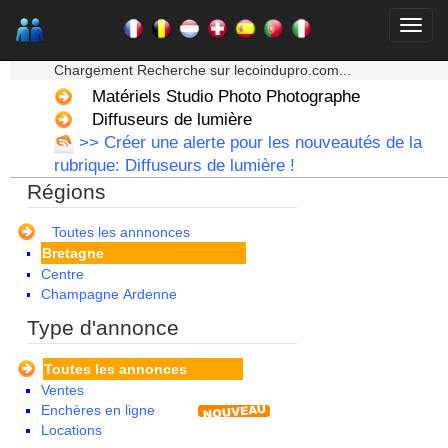
★★★ Mon moteur de recherche ★★★
Chargement Recherche sur lecoindupro.com...
Matériels Studio Photo Photographe
Diffuseurs de lumière
>> Créer une alerte pour les nouveautés de la
Alsace
rubrique: Diffuseurs de lumière !
Aquitaine
Régions
Auvergne
Basse Normandie
Bourgogne
Toutes les annnonces
Bretagne
Centre
Champagne Ardenne
Corse
Type d'annonce
Franche Comte - Suisse
Guadeloupe
Toutes les annonces
Guyane
Ventes
Haute Normandie
Enchères en ligne
Ile de France
Locations
La Réunion