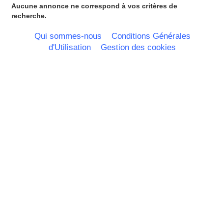
Languedoc Roussillon
Aucune annonce ne correspond à vos critères de
Limousin
recherche.
Lorraine
Martinique
Qui sommes-nous
Conditions Générales
Mayotte
d'Utilisation
Gestion des cookies
Midi Pyrenees - Espagne -
Portugal
Nord Pas de Calais - Belgique -
Pays Bas
Pays de la Loire
Picardie
Poitou Charentes
Principauté de Monaco
Provence Alpes Cote d'Azur -
Italie
Rhone Alpes