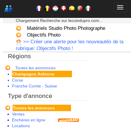
★★★ Mon moteur de recherche ★★★
Chargement Recherche sur lecoindupro.com...
Matériels Studio Photo Photographe
Alsace
Objectifs Photo
Aquitaine
>> Créer une alerte pour les nouveautés de la
Auvergne
rubrique: Objectifs Photo !
Basse Normandie
Régions
Bourgogne
Bretagne
Centre
Toutes les annnonces
Champagne Ardenne
Corse
Franche Comte - Suisse
Guadeloupe
Type d'annonce
Guyane
Haute Normandie
Toutes les annonces
Ile de France
Ventes
La Réunion
Enchères en ligne
Languedoc Roussillon
Locations
Limousin