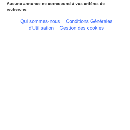
Lorraine
Aucune annonce ne correspond à vos critères de
Martinique
recherche.
Mayotte
Midi Pyrenees - Espagne -
Qui sommes-nous
Conditions Générales
Portugal
d'Utilisation
Gestion des cookies
Nord Pas de Calais - Belgique -
Pays Bas
Pays de la Loire
Picardie
Poitou Charentes
Principauté de Monaco
Provence Alpes Cote d'Azur -
Italie
Rhone Alpes