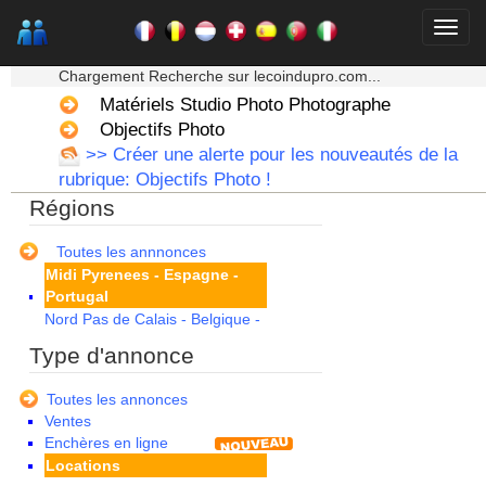
Corse
Franche Comte - Suisse
★★★ Mon moteur de recherche ★★★
Guadeloupe
Chargement Recherche sur lecoindupro.com...
Guyane
Haute Normandie
Matériels Studio Photo Photographe
Ile de France
Objectifs Photo
La Réunion
>> Créer une alerte pour les nouveautés de la
Languedoc Roussillon
rubrique: Objectifs Photo !
Limousin
Régions
Lorraine
Martinique
Mayotte
Toutes les annnonces
Midi Pyrenees - Espagne -
Portugal
Nord Pas de Calais - Belgique -
Pays Bas
Type d'annonce
Pays de la Loire
Picardie
Toutes les annonces
Poitou Charentes
Ventes
Principauté de Monaco
Enchères en ligne
Provence Alpes Cote d'Azur -
Locations
Italie