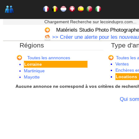
Champagne Ardenne
Corse
Franche Comte - Suisse
★★★ Mon moteur de recherche ★★★
Guadeloupe
Chargement Recherche sur lecoindupro.com...
Guyane
Matériels Studio Photo Photograph
Haute Normandie
>> Créer une alerte pour les nouveaut
Ile de France
Régions
Type d'a
La Réunion
Languedoc Roussillon
Limousin
Toutes les annnonces
Toutes les
Ventes
Lorraine
Enchères en
Martinique
Locations
Mayotte
Midi Pyrenees - Espagne -
Aucune annonce ne correspond à vos critères de recherc
Portugal
Nord Pas de Calais - Belgique -
Qui so
Pays Bas
Pays de la Loire
Picardie
Poitou Charentes
Principauté de Monaco
Provence Alpes Cote d'Azur -